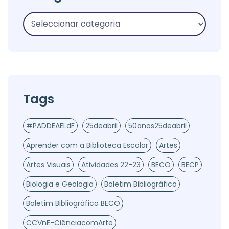
Tags
#PADDEAELdF
25deabril
50anos25deabril
Aprender com a Biblioteca Escolar
Artes
Artes Visuais
Atividades 22-23
BECO
BECP
Biologia e Geologia
Boletim Bibliográfico
Boletim Bibliográfico BECO
CCVnE-CiênciacomArte