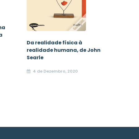
ma
a
Da realidade física à
realidade humana, de John
Searle
4 de Dezembro, 2020