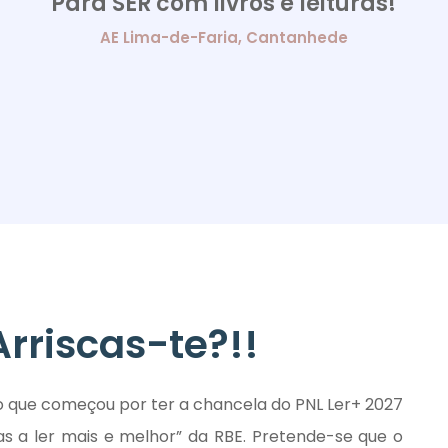
Para SER com livros e leituras!
AE Lima-de-Faria, Cantanhede
Arriscas-te?!!
to que começou por ter a chancela do PNL Ler+ 2027
as a ler mais e melhor” da RBE. Pretende-se que o