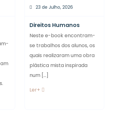
23 de Julho, 2026
23 de 
Direitos Humanos
Objeto
transp
Neste e-book encontram-
tam-
Os alun
se trabalhos dos alunos, os
composi
quais realizaram uma obra
ntam
morta r
plástica mista inspirada
pão e um
num [...]
s.
Ler+
Ler+