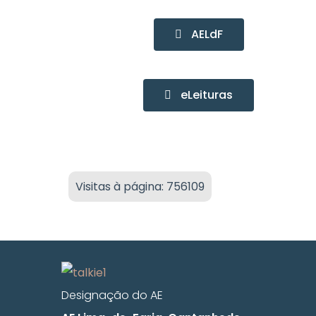
AELdF
eLeituras
Visitas à página: 756109
Designação do AE