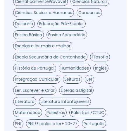
CientificamenteProvavel
Ciências Naturais
Ciências Sociais e Humanas
Concursos
Desenho
Educação Pré-Escolar
Ensino Básico
Ensino Secundário
Escolas a ler mais e melhor
Escola Secundária de Cantanhede
Filosofia
História de Portugal
Humanidades
Inglês
Integração Curricular
Leituras
Ler
Ler, Escrever e Criar
Literacia Digital
Literatura
Literatura Infantojuvenil
Matemática
Palestras
Palestras FCTUC
PNL
PNL/Escolas a ler+ 20-27
Português