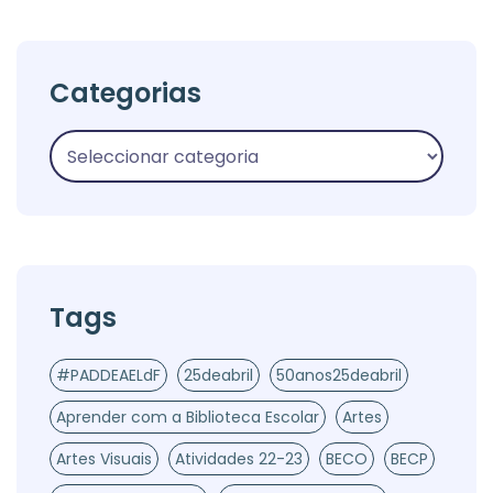
Categorias
Tags
#PADDEAELdF
25deabril
50anos25deabril
Aprender com a Biblioteca Escolar
Artes
Artes Visuais
Atividades 22-23
BECO
BECP