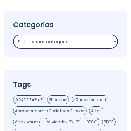
Categorias
Tags
#PADDEAELdF
25deabril
50anos25deabril
Aprender com a Biblioteca Escolar
Artes
Artes Visuais
Atividades 22-23
BECO
BECP