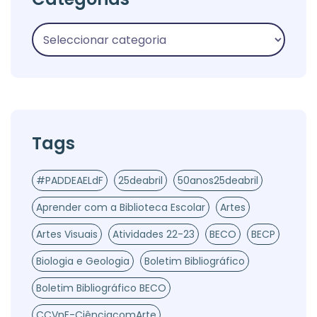
Tags
#PADDEAELdF
25deabril
50anos25deabril
Aprender com a Biblioteca Escolar
Artes
Artes Visuais
Atividades 22-23
BECO
BECP
Biologia e Geologia
Boletim Bibliográfico
Boletim Bibliográfico BECO
CCVnE-CiênciacomArte