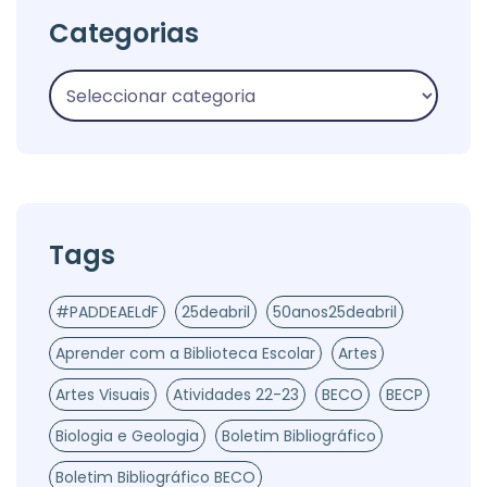
Categorias
Tags
#PADDEAELdF
25deabril
50anos25deabril
Aprender com a Biblioteca Escolar
Artes
Artes Visuais
Atividades 22-23
BECO
BECP
Biologia e Geologia
Boletim Bibliográfico
Boletim Bibliográfico BECO