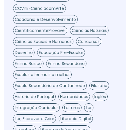
CCVnE-CiênciacomArte
Cidadania e Desenvolvimento
CientificamenteProvavel
Ciências Naturais
Ciências Sociais e Humanas
Concursos
Desenho
Educação Pré-Escolar
Ensino Básico
Ensino Secundário
Escolas a ler mais e melhor
Escola Secundária de Cantanhede
Filosofia
História de Portugal
Humanidades
Inglês
Integração Curricular
Leituras
Ler
Ler, Escrever e Criar
Literacia Digital
Literatura
Literatura Infantojuvenil