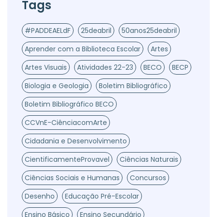
Tags
#PADDEAELdF
25deabril
50anos25deabril
Aprender com a Biblioteca Escolar
Artes
Artes Visuais
Atividades 22-23
BECO
BECP
Biologia e Geologia
Boletim Bibliográfico
Boletim Bibliográfico BECO
CCVnE-CiênciacomArte
Cidadania e Desenvolvimento
CientificamenteProvavel
Ciências Naturais
Ciências Sociais e Humanas
Concursos
Desenho
Educação Pré-Escolar
Ensino Básico
Ensino Secundário