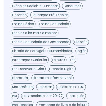
Ciências Sociais e Humanas
Concursos
Desenho
Educação Pré-Escolar
Ensino Básico
Ensino Secundário
Escolas a ler mais e melhor
Escola Secundária de Cantanhede
Filosofia
História de Portugal
Humanidades
Inglês
Integração Curricular
Leituras
Ler
Ler, Escrever e Criar
Literacia Digital
Literatura
Literatura Infantojuvenil
Matemática
Palestras
Palestras FCTUC
PNL
PNL/Escolas a ler+ 20-27
Português
ProLiteracias
Promoção do livro e da leitura