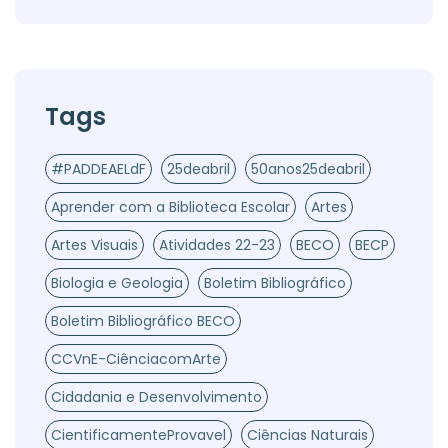
Tags
#PADDEAELdF
25deabril
50anos25deabril
Aprender com a Biblioteca Escolar
Artes
Artes Visuais
Atividades 22-23
BECO
BECP
Biologia e Geologia
Boletim Bibliográfico
Boletim Bibliográfico BECO
CCVnE-CiênciacomArte
Cidadania e Desenvolvimento
CientificamenteProvavel
Ciências Naturais