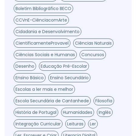
Boletim Bibliográfico BECO
CCVnE-CiênciacomArte
Cidadania e Desenvolvimento
CientificamenteProvavel
Ciências Naturais
Ciências Sociais e Humanas
Concursos
Desenho
Educação Pré-Escolar
Ensino Básico
Ensino Secundário
Escolas a ler mais e melhor
Escola Secundária de Cantanhede
Filosofia
História de Portugal
Humanidades
Inglês
Integração Curricular
Leituras
Ler
Ler, Escrever e Criar
Literacia Digital